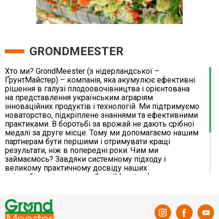
GRONDMEESTER
Хто ми? GrondMeester (з нідерландської –
ҐрунтМайстер) – компанія, яка акумулює ефективні
рішення в галузі плодоовочівництва і орієнтована
на представлення українським аграріям
інноваційних продуктів і технологій. Ми підтримуємо
новаторство, підкріплене знаннями та ефективними
практиками. В боротьбі за врожай не дають срібної
медалі за друге місце. Тому ми допомагаємо нашим
партнерам бути першими і отримувати кращі
результати, ніж в попередні роки. Чим ми
займаємось? Завдяки системному підходу і
великому практичному досвіду наших
співробітників команда GrondMeester формує
оптимальний асортимент матеріалів і технологій як
для професіоналів, так і для любителів. Оскільки
профі – наші основні клієнти, вони можуть
замовити товари з нестандартними